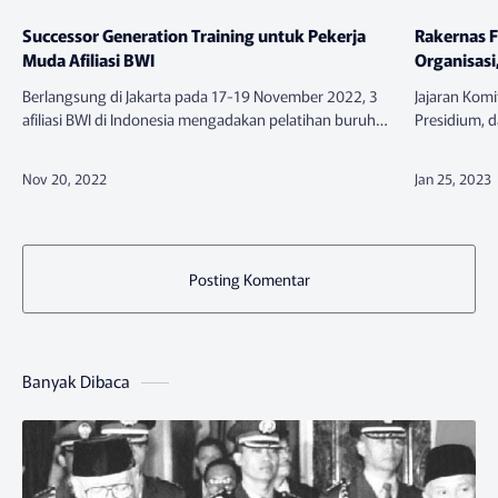
Successor Generation Training untuk Pekerja
Rakernas 
Muda Afiliasi BWI
Organisasi
Berlangsung di Jakarta pada 17-19 November 2022, 3
Jajaran Komi
afiliasi BWI di Indonesia mengadakan pelatihan buruh
Presidium, 
muda bertajuk “Successor Generation Training”.
Rabu (25/10
Sebanyak 24 peserta (30% pere…
Pangestu, R
Posting Komentar
Banyak Dibaca