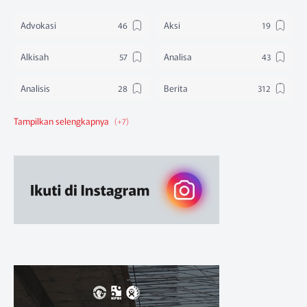
Advokasi
Aksi
Alkisah
Analisa
Analisis
Berita
Berita Federasi
Berita Nasional
Berita Pendidikan
Berita SBA
Ruang Belajar
Sikap
Sikap Organisasi