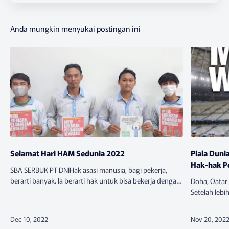
Anda mungkin menyukai postingan ini
Selamat Hari HAM Sedunia 2022
Piala Duni
Hak-hak P
SBA SERBUK PT DNIHak asasi manusia, bagi pekerja,
berarti banyak. Ia berarti hak untuk bisa bekerja dengan
Doha, Qatar
baik dan layak, hak untuk kerja aman, dan hak untuk
Setelah leb
berserikat dan mendap…
Pekerjaan ya
2022, dua h