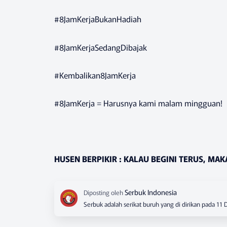
#8JamKerjaBukanHadiah
#8JamKerjaSedangDibajak
#Kembalikan8JamKerja
#8JamKerja = Harusnya kami malam mingguan!
HUSEN BERPIKIR : KALAU BEGINI TERUS, MAK
Serbuk adalah serikat buruh yang di dirikan pada 11