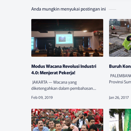
Anda mungkin menyukai postingan ini
Modus Wacana Revolusi Industri
Buruh Kons
4.0: Menjerat Pekerja!
PALEMBANG–
Provinsi Su
JAKARTA — Wacana yang
makin memb
diketengahkan dalam pembahasan
pekerja kon
revolusi industri 4.0 menjadi modus baru
perusahaan 
untuk menjerat pekerja. Perkembangan
teknologi dijadikan alasan untuk
memecat hi…