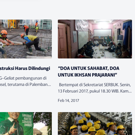
truksi Harus Dilindungi
“DOA UNTUK SAHABAT, DOA
UNTUK IKHSAN PRAJARANI”
Geliat pembangunan di
msel, terutama di Palembang
Bertempat di Sekretariat SERBUK. Senin,
uka peluang bagi para
13 Februari 2017, pukul 18.30 WIB. Kami
truksi. Sayangnya, masih ada
berkumpul untuk menggelar doa
penyedia jasa kon – …
bersama bagi almarhum Ikhsan
Prajarani. Selain kawan-kawan SERBU…