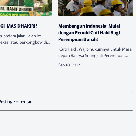
GI, MAS DHAKIRI?
Membangun Indonesia: Mulai
dengan Penuhi Cuti Haid Bagi
-sodara jalan-jalan ke
Perempuan Buruh!
ekasi atau berkongkow di
pasti akan menemukan
Cuti Haid : Wajib hukumnya untuk Masa
i spanduk Caleg. Salah
depan Bangsa Seringkali Perempuan
ah spanduk Mas Bro yang
Buruh tidak menyadari akan arti penting
cuti haid dari sisi biologis dan aturan. Hal
ini lebih dikaren…
Posting Komentar