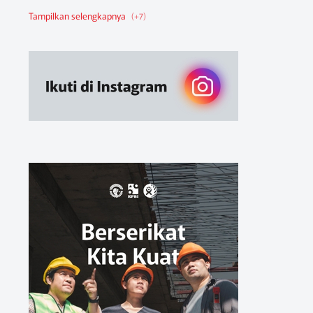
Berita Federasi
Berita Nasional
Berita Pendidikan
Berita SBA
Ruang Belajar
Sikap
Sikap Organisasi