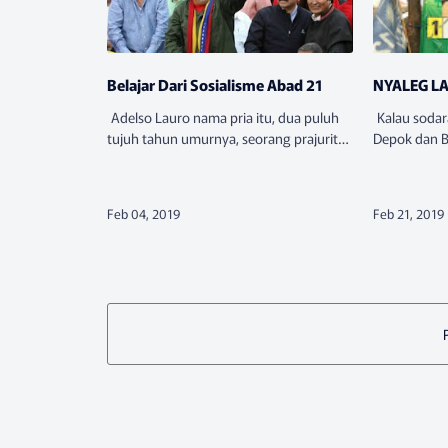
Belajar Dari Sosialisme Abad 21
NYALEG LA
Adelso Lauro nama pria itu, dua puluh
Kalau sodara
tujuh tahun umurnya, seorang prajurit
Depok dan B
paruh waktu. dengan bulan Nampak
Solo Raya, 
setengah di atas kepala, Adelso dan dua
banyak sekal
temannya, Oscar dan Borie…
duanya adal
C…