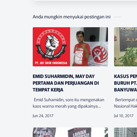
Anda mungkin menyukai postingan ini
EMID SUHARMIDIN, MAY DAY
KASUS PE
PERTAMA DAN PERJUANGAN DI
BURUH PT
TEMPAT KERJA
BANYUWAN
TANGGUNG
Emid Suhamidin, sore itu mengenakan
Bertempat d
BANYUWA
kaos warna merah yang dipakainya
Nasional Ha
dalam aksi May Day 2017. Itu adalah May
HAM), Feder
Day pertamanya sepanjang hidupnya
Indonesia (
dan sepanjang karirnya sebagai …
melakukan k