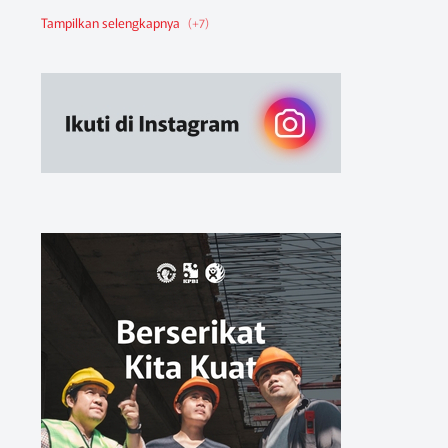
Berita Federasi
Berita Nasional
Berita Pendidikan
Berita SBA
Ruang Belajar
Sikap
Sikap Organisasi