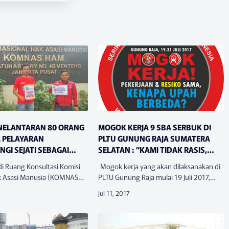
NELANTARAN 80 ORANG
MOGOK KERJA 9 SBA SERBUK DI
. PELAYARAN
PLTU GUNUNG RAJA SUMATERA
GI SEJATI SEBAGAI
SELATAN : “KAMI TIDAK RASIS,
 JAWAB PEMDA
TETAPI MELAWAN DISKRIMINASI!”
i Ruang Konsultasi Komisi
Mogok kerja yang akan dilaksanakan di
NGI
k Asasi Manusia (KOMNAS
PLTU Gunung Raja mulai 19 Juli 2017,
asi Serikat Buruh Kerakyatan
selain menuntut pelaksanaan hak-hak
SERBUK Indonesia)
normatif seperti PKWTT, Upah Lembur,
onsultasi berkaitan de…
Fasilitas K3 juga dimaksud…