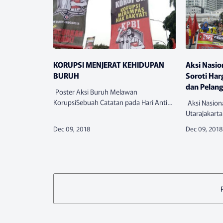
KORUPSI MENJERAT KEHIDUPAN
Aksi Nasio
BURUH
Soroti Ha
dan Pelan
Poster Aksi Buruh Melawan
KorupsiSebuah Catatan pada Hari Anti
Aksi Nasion
KorupsiJakarta- 9 Desember 2018,
UtaraJakarta
selamat memperingati Hari Anti Korupsi!
hanya terpusa
Sehari lebih awal, kemarin, KPBI mengg…
Sumatera Ut
dari Konfede