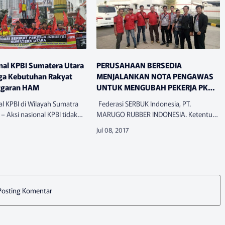
nal KPBI Sumatera Utara
PERUSAHAAN BERSEDIA
rga Kebutuhan Rakyat
MENJALANKAN NOTA PENGAWAS
ggaran HAM
UNTUK MENGUBAH PEKERJA PKWT
MENJADI PKWTT
al KPBI di Wilayah Sumatra
Federasi SERBUK Indonesia, PT.
 – Aksi nasional KPBI tidak
MARUGO RUBBER INDONESIA. Ketentuan
t di Jakarta, tapi juga di
pasal 59 Undang-undang
ara. Sekitar 200an buruh
Ketenagakerjaan RI yang mengatur
rasi Per…
pelaksanaan sistem kerja Perjanian Kerja
Waktu terte…
Posting Komentar