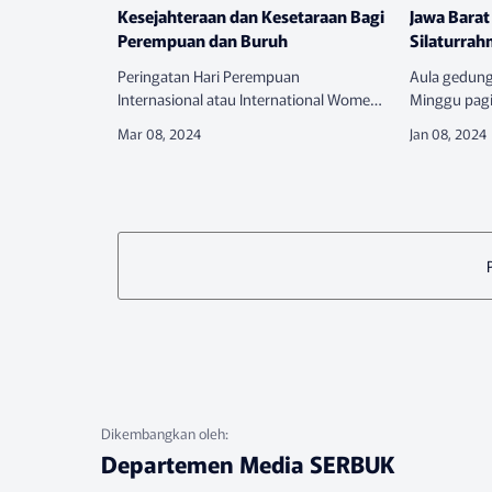
Kesejahteraan dan Kesetaraan Bagi
Jawa Barat
Perempuan dan Buruh
Silaturrah
Peringatan Hari Perempuan
Aula gedung
Internasional atau International Women’s
Minggu pagi
Day (IWD) yang jatuh setiap tanggal 8
Rombongan d
Maret dirayakan dan diperingati dengan
Jawa Barat
berbagai cara. Hari Perempuan Inte…
datang. Sema
s…
Departemen Media SERBUK