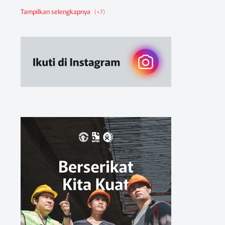
Berita Federasi
Berita Nasional
Berita Pendidikan
Berita SBA
Ruang Belajar
Sikap
Sikap Organisasi