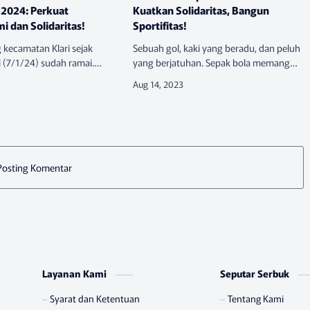
 2024: Perkuat
Kuatkan Solidaritas, Bangun
mi dan Solidaritas!
Sportifitas!
 kecamatan Klari sejak
​Sebuah gol, kaki yang beradu, dan peluh
 (7/1/24) sudah ramai.
yang berjatuhan. Sepak bola memang
ari berbagai wilayah di
seringkali
 berbondong-bondong untuk
menggembirakan. Kesebelasan tim
ngat baik di awal tahun ini
dengan jersey kebanggaannya
berkumpul di lapangan Anpar …
Posting Komentar
Layanan Kami
Seputar Serbuk
Syarat dan Ketentuan
Tentang Kami