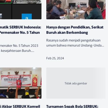
matik SERBUK Indonesia:
Hanya dengan Pendidikan, Serikat
Permenaker No. 5 Tahun
Buruh akan Berkembang
Rasanya sudah menjadi pengetahuan
umum bahwa menurut Undang-Undang
menaker No. 5 Tahun 2023
No.21 tahun 2000 tentang Serikat
kesejahteraan Buruh.
Pekerja/Serikat Buruh dan Keputusan
uh kian terhimpit dengan
Mentri Tenaga Kerja dan Transmigrasi
entang Penyesuaian Waktu
Republi…
engupahan pada Perusahaan
si Akbar SERBUK Komwil
Turnamen Sepak Bola SERBUK: