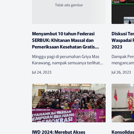
Menyambut 10 tahun Federasi
Diskusi Te
SERBUK: Khitanan Massal dan
Waspadai 
Pemeriksaan Kesehatan Gratis
2023
Diselenggarakan
Minggu pagi di perumahan Griya Mas
Dampak Per
Karawang, nampak semuanya terlihat
mengancam 
senang. Tenda acara didirikan. Kursi-
Kondisi Bur
kursi ditata. Di tengahnya spanduk
kebijakan t
membentang bertuliskan “Anniversary
Kerja dan P
Ke…
Indus…
IWD 2024: Merebut Akses
Konsolida