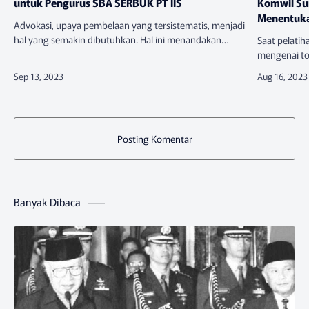
untuk Pengurus SBA SERBUK PT IIS
Komwil Sum
Menentuk
​Advokasi, upaya pembelaan yang tersistematis, menjadi
hal yang semakin dibutuhkan. Hal ini menandakan
Saat pelatih
bahwa advokasi di kehidupan bermasyarakat dengan
mengenai top
segala kerentanannya penting…
tertutup. H
topik itu se
Posting Komentar
Banyak Dibaca