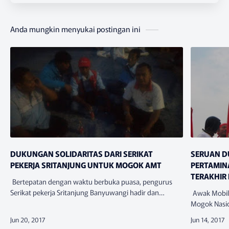
Anda mungkin menyukai postingan ini
DUKUNGAN SOLIDARITAS DARI SERIKAT
SERUAN D
PEKERJA SRITANJUNG UNTUK MOGOK AMT
PERTAMINA
TERAKHIR 
Bertepatan dengan waktu berbuka puasa, pengurus
Serikat pekerja Sritanjung Banyuwangi hadir dan
Awak Mobil 
bersolidaritas dengan buruh AMT PERTAMINA yang
Mogok Nasio
sedang mogok kerja di depot per…
2017 tepat 
akan melum