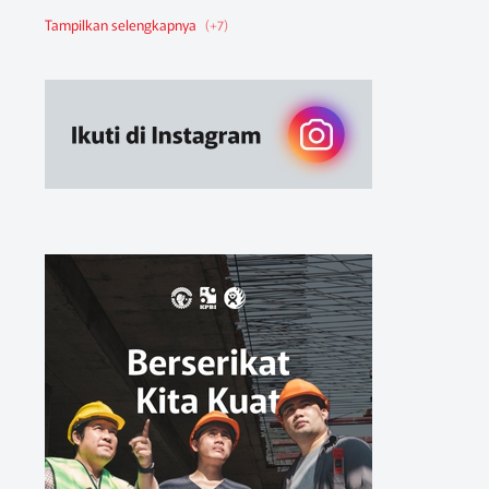
Berita Federasi
Berita Nasional
Berita Pendidikan
Berita SBA
Ruang Belajar
Sikap
Sikap Organisasi