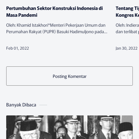
Pertumbuhan Sektor Konstruksi Indonesia di
Tentang T
Masa Pandemi
Kongres K
Oleh: Khamid Istakhori*Menteri Pekerjaan Umum dan
Oleh: Indie
Perumahan Rakyat (PUPR) Basuki Hadimuljono pada
dan terlibat
acara diskusi bersama Menteri PPN/Kepala Bappenas
Jakarta pada
Suharso Monoarfa dan…
udara …
Posting Komentar
Banyak Dibaca