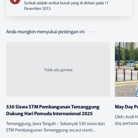
Serbuk adalah serikat buruh yang di dirikan pada 11
Desember 2013.
Anda mungkin menyukai postingan ini
530 Siswa STM Pembangunan Temanggung
May Day P
Dukung Hari Pemuda Internasional 2025
Oleh: Andi 
day pertama
Temanggung, Jawa Tengah – Sebanyak 530 siswa dari
SERBUK Indo
STM Pembangunan Temanggung secara resmi
merupakan 
menyatakan dukungan mereka terhadap perayaan Hari