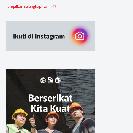
Berita Federasi
Berita Nasional
Berita Pendidikan
Berita SBA
Ruang Belajar
Sikap
Sikap Organisasi