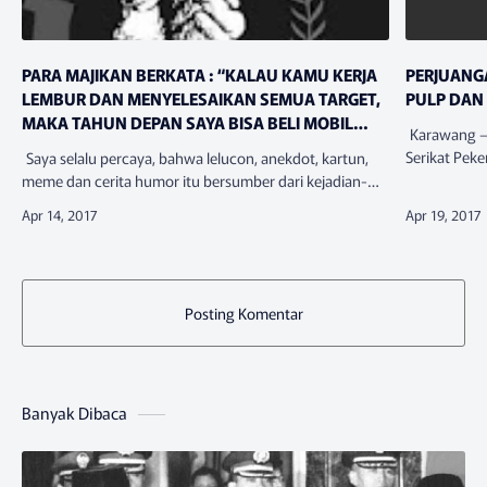
PARA MAJIKAN BERKATA : “KALAU KAMU KERJA
PERJUANG
LEMBUR DAN MENYELESAIKAN SEMUA TARGET,
PULP DAN 
MAKA TAHUN DEPAN SAYA BISA BELI MOBIL
Karawang – 
BARU LAGI!”
Serikat Peke
Saya selalu percaya, bahwa lelucon, anekdot, kartun,
mempopulerk
meme dan cerita humor itu bersumber dari kejadian-
ini, mengaja
kejadian nyata disekitar kita. Idenya berasal dari kisah
nyata lalu dik…
Posting Komentar
Banyak Dibaca