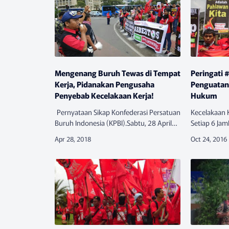
Mengenang Buruh Tewas di Tempat
Peringati
Kerja, Pidanakan Pengusaha
Penguatan
Penyebab Kecelakaan Kerja!
Hukum
Pernyataan Sikap Konfederasi Persatuan
Kecelakaan 
Buruh Indonesia (KPBI).Sabtu, 28 April
Setiap 6 Ja
2018,Malaikat kematian terus mengintai
Jaminan Sosi
buruh yang tengah bekerja. Buruh
1 buruh mer
Indonesia masih memperin…
Tahun lalu, t