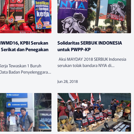
 #IWMD16, KPBI Serukan
Solidaritas SERBUK INDONESIA
 Serikat dan Penegakan
untuk PWPP-KP
Aksi MAYDAY 2018 SERBUK Indonesia
serukan tolak bandara NYIA di
Kerja Tewaskan 1 Buruh
YogyakartaPers ReleaseKamis (28/6)
mData Badan Penyelenggara
kemarin, PT. Angkasa pura I melakukan
al (BPJS) mencatat rata-rata
pembersihan lahan pembangunan
egang nyawa setiap 6 jam.
bandara…
erjadi 2.375 …