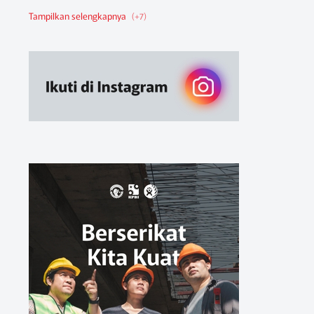
Berita Federasi
Berita Nasional
Berita Pendidikan
Berita SBA
Ruang Belajar
Sikap
Sikap Organisasi