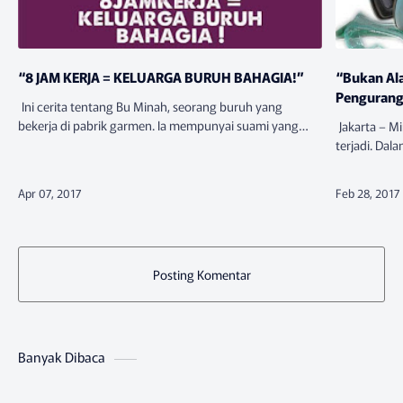
“8 JAM KERJA = KELUARGA BURUH BAHAGIA!”
“Bukan Ala
Pengurang
Ini cerita tentang Bu Minah, seorang buruh yang
bekerja di pabrik garmen. Ia mempunyai suami yang
Jakarta – Mi
bernama Pak Yatno, seorang satpam di gudang beras
terjadi. Dal
pasar induk. Anak mereka d…
para pekerj
Indonesia (
Posting Komentar
Banyak Dibaca