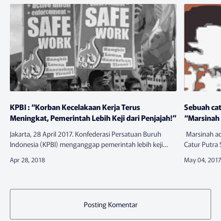
KPBI : “Korban Kecelakaan Kerja Terus
Sebuah cat
Meningkat, Pemerintah Lebih Keji dari Penjajah!”
“Marsinah
Jakarta, 28 April 2017. Konfederasi Persatuan Buruh
Marsinah ad
Indonesia (KPBI) menganggap pemerintah lebih keji
Catur Putra 
ketimbang penjajah. Ini karena pemerintah membiarkan
dalam pemog
korban kecelakaan kerja t…
1993 untuk
Posting Komentar