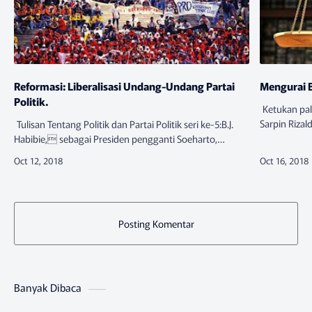
Reformasi: Liberalisasi Undang-Undang Partai
Mengurai 
Politik.
Ketukan pal
Sarpin Rizal
Tulisan Tentang Politik dan Partai Politik seri ke-5:B.J.
Februatri 2
Habibie, sebagai Presiden pengganti Soeharto,
menjerat Ko
mengeluarkan kebijakan bidang politik yang
fundamental. Lima paket un…
Posting Komentar
Banyak Dibaca