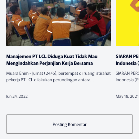
Manajemen PT LCL Diduga Kuat Tidak Mau
SIARAN PE
Mengindahkan Perjanjian Kerja Bersama
Indonesia
Muara Enim - Jumat (24/6), bertempat di ruang istirahat
SIARAN PERS Pusat Studi Hukum dan Kebij
pekerja PT LCL dilakukan perundingan antara
Indonesia (PSHK) “5 Cacat Hukum 
Manajemen dan Serikat Pekerja. Serikat Pekerja
Wawasan Ke
Tambang (SPT) LCL dan…
Posting Komentar