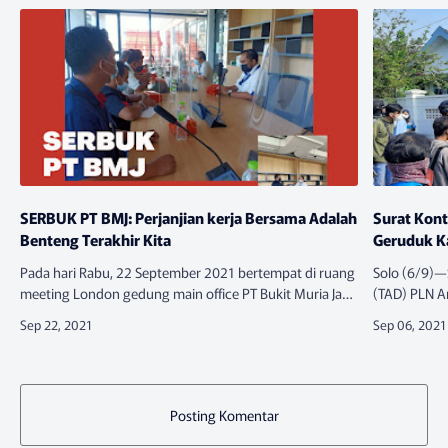
SERBUK PT BMJ: Perjanjian kerja Bersama Adalah
Surat Kon
Benteng Terakhir Kita
Geruduk Ka
Pada hari Rabu, 22 September 2021 bertempat di ruang
Solo (6/9)—
meeting London gedung main office PT Bukit Muria Jaya
(TAD) PLN A
telah terjadi pertukaran draft perundingan Perjanjian
merupakan an
Kerja B…
Soloraya (S
Posting Komentar