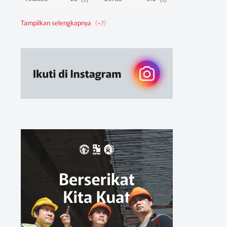
Berita Federasi
Berita Nasional
Berita Pendidikan
Berita SBA
Ruang Belajar
Sikap
Sikap Organisasi