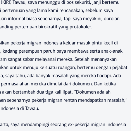
a (KJRI) Tawau, saya menunggu di pos sekuriti, janji bertemu
 Ini pertemuan yang lama kami rencanakan, sebelum saya
an informal biasa sebenarnya, tapi saya meyakini, obrolan
banding pertemuan birokratif yang protokoler.
an pekerja migran Indonesia keluar masuk pintu kecil di
ja, kadang perempuan paruh baya membawa serta anak-anak
pam sangat sabar melayanai mereka. Setelah menanyakan
arahkan untuk menuju ke suatu ruangan, bertemu dengan pejabat
a, saya tahu, ada banyak masalah yang mereka hadapi. Ada
, permasalahan mereka dimulai dari dokumen. Dan ketika
akan bertambah dua tiga kali lipat. “Dokumen adalah
en sebenarnya pekerja migran rentan mendapatkan masalah,”
Indonesia di Tawau.
akarta, saya mendampingi seorang ex-pekerja migran Indonesia