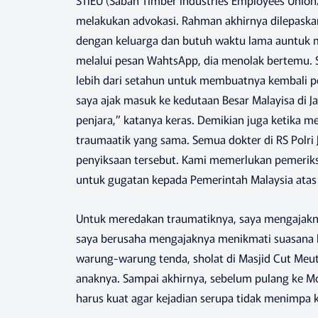
STIEU (Sabah Timber Industries Employees Union
melakukan advokasi. Rahman akhirnya dilepaskan
dengan keluarga dan butuh waktu lama auntuk 
melalui pesan WahtsApp, dia menolak bertemu. S
lebih dari setahun untuk membuatnya kembali pe
saya ajak masuk ke kedutaan Besar Malayisa di J
penjara,” katanya keras. Demikian juga ketika m
traumaatik yang sama. Semua dokter di RS Polr
penyiksaan tersebut. Kami memerlukan pemeri
untuk gugatan kepada Pemerintah Malaysia atas 
Untuk meredakan traumatiknya, saya mengajaknya 
saya berusaha mengajaknya menikmati suasana kota
warung-warung tenda, sholat di Masjid Cut Meut
anaknya. Sampai akhirnya, sebelum pulang ke Mo
harus kuat agar kejadian serupa tidak menimpa 