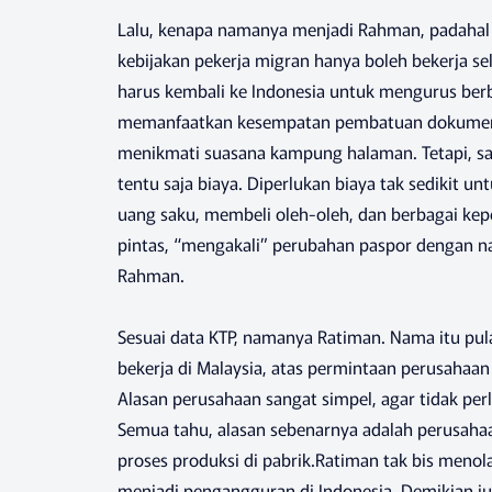
Lalu, kenapa namanya menjadi Rahman, padahal
kebijakan pekerja migran hanya boleh bekerja se
harus kembali ke Indonesia untuk mengurus ber
memanfaatkan kesempatan pembatuan dokumen it
menikmati suasana kampung halaman. Tetapi, sa
tentu saja biaya. Diperlukan biaya tak sedikit 
uang saku, membeli oleh-oleh, dan berbagai ke
pintas, “mengakali” perubahan paspor dengan na
Rahman.
Sesuai data KTP, namanya Ratiman. Nama itu pu
bekerja di Malaysia, atas permintaan perusahaa
Alasan perusahaan sangat simpel, agar tidak pe
Semua tahu, alasan sebenarnya adalah perusah
proses produksi di pabrik.Ratiman tak bis menol
menjadi pengangguran di Indonesia. Demikian jug