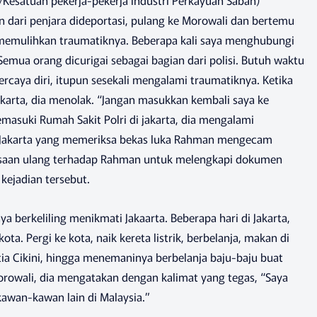
/Kesatuan pekerja-pekerja Industri Perkayuan Sabah)
 dari penjara dideportasi, pulang ke Morowali dan bertemu
memulihkan traumatiknya. Beberapa kali saya menghubungi
emua orang dicurigai sebagai bagian dari polisi. Butuh waktu
rcaya diri, itupun sesekali mengalami traumatiknya. Ketika
akarta, dia menolak. “Jangan masukkan kembali saya ke
emasuki Rumah Sakit Polri di jakarta, dia mengalami
i Jakarta yang memeriksa bekas luka Rahman mengecam
ksaan ulang terhadap Rahman untuk melengkapi dokumen
kejadian tersebut.
berkeliling menikmati Jakaarta. Beberapa hari di Jakarta,
. Pergi ke kota, naik kereta listrik, berbelanja, makan di
ia Cikini, hingga menemaninya berbelanja baju-baju buat
rowali, dia mengatakan dengan kalimat yang tegas, “Saya
kawan-kawan lain di Malaysia.”