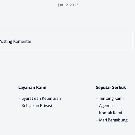
rja dan tantangan dunia
− Sebagaimana diamanatkan oleh
a generasi muda, Federasi
negara dalam undang-undang dasar
es menggelar kegiatan…
(UUD) 1945 bahwa negara wajib
memberikan jaminan…
Posting Komentar
Layanan Kami
Seputar Serbuk
Syarat dan Ketentuan
Tentang Kami
Kebijakan Privasi
Agenda
Kontak Kami
Mari Bergabung