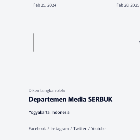
Pekerja/Serikat Buruh dan Keputusan
serikat peke
Mentri Tenaga Kerja dan Transmigrasi
kerja kepad
Republi…
SERBUK suks
Departemen Media SERBUK
Yogyakarta, Indonesia