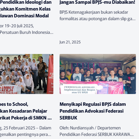
 Pendidikan Ideologi dan
Jangan Sampai BPJS-mu Diabaikan!
eguhkan Komitmen Kelas
BPJS Ketenagakerjaan bukan sekadar
elawan Dominasi Modal
formalitas atau potongan dalam slip gaji.
Ia adalah jaring pengaman hidup yang
or 19-20 Juli 2025,
menjamin keselamatan saat kecelakaan
 Persatuan Buruh Indonesia
kerja, hak atas masa tua, hin…
ali menegaskan peran
s pekerja dalam perjuangan
gan menyelenggarakan
es to School,
Menyikapi Regulasi BPJS dalam
kan Kesadaran Pelajar
Pendidikan Advokasi Federasi
rikat Pekerja di SMKN 1
SERBUK
ng
 25 Februari 2025 – Dalam
Oleh: Nurdiansyah / Departemen
enalkan pentingnya peran
Pendidikan Federasi SERBUK KARAWANG