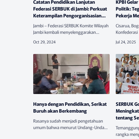
Catatan Pendidikan Lanjutan
KPBI Gelar
Federasi SERBUK di Jambi: Perkuat
Politik: T
Keterampilan Pengorganisasian
Pekerja M
dan Kampanye
Jambi – Federasi SERBUK Komite Wilayah
Cisarua, Bog
Jambi kembali menyelenggarakan
Konfederasi
pendidikan lanjutan selama dua hari, 21-
(KPBI) kemb
22 Oktober 2024, yang diikuti oleh 32
sentral kela
peserta dari enam Serikat Buruh …
bangsa den
Pendidik…
Hanya dengan Pendidikan, Serikat
SERBUK Go
Buruh akan Berkembang
Meningkat
tentang Se
Rasanya sudah menjadi pengetahuan
Temanggu
umum bahwa menurut Undang-Undang
Temanggung,
No.21 tahun 2000 tentang Serikat
rangka meng