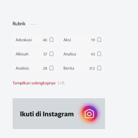
Rubrik
Advokasi
Aksi
Alkisah
Analisa
Analisis
Berita
Berita Federasi
Berita Nasional
Berita Pendidikan
Berita SBA
Ruang Belajar
Sikap
Sikap Organisasi