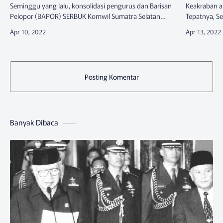
Seminggu yang lalu, konsolidasi pengurus dan Barisan
Keakraban a
Pelopor (BAPOR) SERBUK Komwil Sumatra Selatan
Tepatnya, S
mengadakan pertemuan kordinasi untuk penguatan.
acara buka 
BAPOR yang sebelummya…
perjuangan
Posting Komentar
Banyak Dibaca