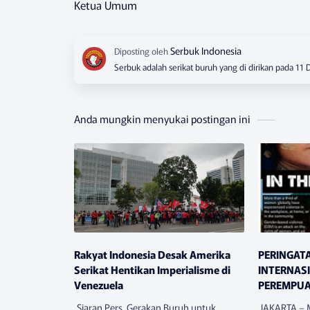
Ketua Umum
Serbuk adalah serikat buruh yang di dirikan pada 11
Anda mungkin menyukai postingan ini
Rakyat Indonesia Desak Amerika
PERINGAT
Serikat Hentikan Imperialisme di
INTERNAS
Venezuela
PEREMPU
KEKERASA
Siaran Pers, Gerakan Buruh untuk
JAKARTA – M