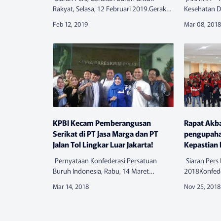
Rakyat, Selasa, 12 Februari 2019.Gerakan
Kesehatan Du
Buruh untuk Rakyat (Gebrak)
818 juta pe
memprotes kebijakan campur tangan
yang berusia
Amerika Serikat pada urusan dalam
pernah men
nege…
KPBI Kecam Pemberangusan
Rapat Akb
Serikat di PT Jasa Marga dan PT
pengupaha
Jalan Tol Lingkar Luar Jakarta!
Kepastian 
Pernyataan Konfederasi Persatuan
Siaran Pers
Buruh Indonesia, Rabu, 14 Maret
2018Konfede
2018.Jakarta – Konfederasi Persatuan
Indonesia (K
Buruh Indonesia (KPBI) mendukung
Pergerakan P
perlawanan Presiden Asosiasi Seriakt
Front Transp
Pe…