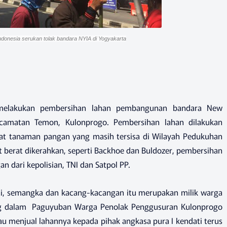
onesia serukan tolak bandara NYIA di Yogyakarta
 melakukan pembersihan lahan pembangunan bandara New
Kecamatan Temon, Kulonprogo. Pembersihan lahan dilakukan
 tanaman pangan yang masih tersisa di Wilayah Pedukuhan
t berat dikerahkan, seperti Backhoe dan Buldozer, pembersihan
an dari kepolisian, TNI dan Satpol PP.
i, semangka dan kacang-kacangan itu merupakan milik warga
g dalam Paguyuban Warga Penolak Penggusuran Kulonprogo
u menjual lahannya kepada pihak angkasa pura I kendati terus