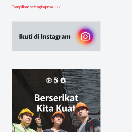
Berita Federasi
Berita Nasional
Berita Pendidikan
Berita SBA
Ruang Belajar
Sikap
Sikap Organisasi