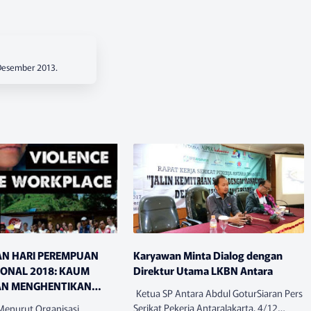
 Desember 2013.
AN HARI PEREMPUAN
Karyawan Minta Dialog dengan
IONAL 2018: KAUM
Direktur Utama LKBN Antara
AN MENGHENTIKAN
Ketua SP Antara Abdul GoturSiaran Pers
N BERBASIS GENDER!
Serikat Pekerja AntaraJakarta, 4/12
enurut Organisasi