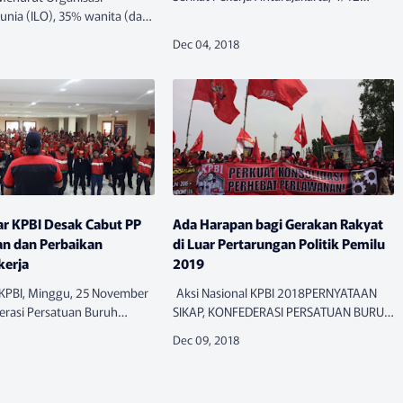
(Antara) – Karyawan Perum LKBN
nia (ILO), 35% wanita (dari
Antara melakukan aksi pada Selasa
rempuan di seluruh dunia)
(4/12) untuk meminta berdialog den…
 di atas usia 15 tahun,
galami kekerasan seksu…
ar KPBI Desak Cabut PP
Ada Harapan bagi Gerakan Rakyat
n dan Perbaikan
di Luar Pertarungan Politik Pemilu
kerja
2019
 KPBI, Minggu, 25 November
Aksi Nasional KPBI 2018PERNYATAAN
rasi Persatuan Buruh
SIKAP, KONFEDERASI PERSATUAN BURUH
PBI) Jakarta bersama
INDONESIA, AKSI NASIONAL
elaut Indonesia (PPI) dan
KPBIKonfederasi Persatuan Buruh
ortasi Jakarta (FTP) …
Indonesia (KPBI) melihat harapan-
harapan dari Pe…