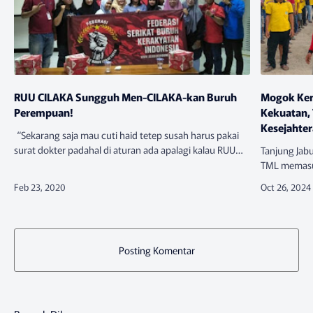
RUU CILAKA Sungguh Men-CILAKA-kan Buruh
Mogok Ker
Perempuan!
Kekuatan,
Kesejahter
“Sekarang saja mau cuti haid tetep susah harus pakai
surat dokter padahal di aturan ada apalagi kalau RUU
Tanjung Jab
Cilaka disahkan, nanti ijin cuti gak dibayar lagi. Sungguh
TML memasuk
cilaka.”P…
buruh yang t
dalam kesat
Posting Komentar